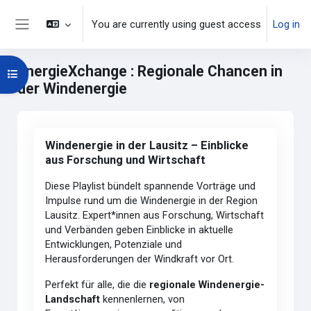
Skip to main content
You are currently using guest access
Log in
Side panel
energieXchange : Regionale Chancen in
Open course index
der Windenergie
Main content blocks
Skip Windenergie in der Lausitz – Einblicke aus Forschung un
Windenergie in der Lausitz – Einblicke
aus Forschung und Wirtschaft
Diese Playlist bündelt spannende Vorträge und
Impulse rund um die Windenergie in der Region
Lausitz. Expert*innen aus Forschung, Wirtschaft
und Verbänden geben Einblicke in aktuelle
Entwicklungen, Potenziale und
Herausforderungen der Windkraft vor Ort.
Perfekt für alle, die die
regionale Windenergie-
Landschaft
kennenlernen, von