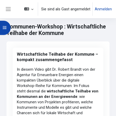
Zum Hauptinhalt
Sie sind als Gast angemeldet
Anmelden
Website-Übersicht
Kommunen-Workshop : Wirtschaftliche
Kursindex öffnen
Teilhabe der Kommune
Hauptinhaltsblöcke
Wirtschaftliche Teilhabe der Kommune – kompakt zusamme
Wirtschaftliche Teilhabe der Kommune –
kompakt zusammengefasst
In diesem Video gibt Dr
.
Robert Brandt von der
Agentur für Erneuerbare Energien einen
kompakten Überblick über die digitale
Workshop-Reihe für Kommunen. Im Fokus
steht diesmal die
wirtschaftliche Teilhabe von
Kommunen an der Energiewende
: wie
Kommunen von Projekten profitieren, welche
Instrumente und Modelle es gibt und welche
Chancen sich für lokale Wirtschaft und