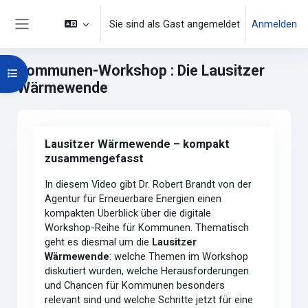
Zum Hauptinhalt
Sie sind als Gast angemeldet
Anmelden
Website-Übersicht
Kommunen-Workshop : Die Lausitzer
Kursindex öffnen
Wärmewende
Hauptinhaltsblöcke
Lausitzer Wärmewende – kompakt zusammengefasst übers
Lausitzer Wärmewende – kompakt
zusammengefasst
In diesem Video gibt Dr. Robert Brandt von der
Agentur für Erneuerbare Energien einen
kompakten Überblick über die digitale
Workshop-Reihe für Kommunen. Thematisch
geht es diesmal um die
Lausitzer
Wärmewende
: welche Themen im Workshop
diskutiert wurden, welche Herausforderungen
und Chancen für Kommunen besonders
relevant sind und welche Schritte jetzt für eine